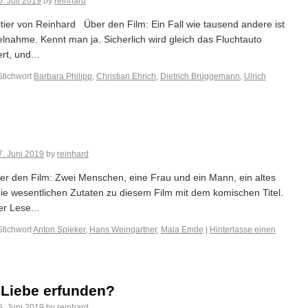
0. Juli 2019
by
reinhard
ltier von Reinhard Über den Film: Ein Fall wie tausend andere ist
selnahme. Kennt man ja. Sicherlich wird gleich das Fluchtauto
rt, und...
Stichwort
Barbara Philipp
,
Christian Ehrich
,
Dietrich Brüggemann
,
Ulrich
7. Juni 2019
by
reinhard
er den Film: Zwei Menschen, eine Frau und ein Mann, ein altes
die wesentlichen Zutaten zu diesem Film mit dem komischen Titel.
r Lese...
Stichwort
Anton Spieker
,
Hans Weingartner
,
Mala Emde
|
Hinterlasse einen
e Liebe erfunden?
6. Juni 2019
by
reinhard