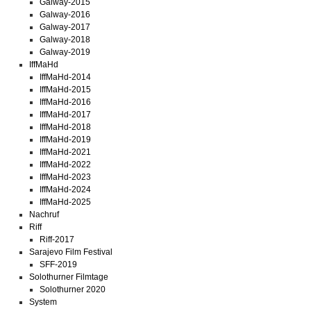
Galway-2015
Galway-2016
Galway-2017
Galway-2018
Galway-2019
IffMaHd
IffMaHd-2014
IffMaHd-2015
IffMaHd-2016
IffMaHd-2017
IffMaHd-2018
IffMaHd-2019
IffMaHd-2021
IffMaHd-2022
IffMaHd-2023
IffMaHd-2024
IffMaHd-2025
Nachruf
Riff
Riff-2017
Sarajevo Film Festival
SFF-2019
Solothurner Filmtage
Solothurner 2020
System