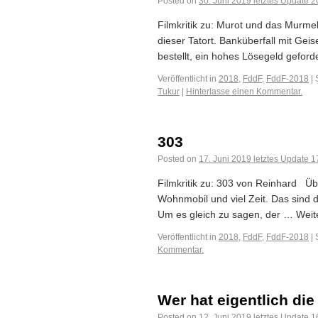
Posted on
30. Juni 2019
letztes Update
2
Filmkritik zu: Murot und das Murme
dieser Tatort. Banküberfall mit Gei
bestellt, ein hohes Lösegeld geforde
Veröffentlicht in
2018
,
FddF
,
FddF-2018
|
Tukur
|
Hinterlasse einen Kommentar.
303
Posted on
17. Juni 2019
letztes Update
1
Filmkritik zu: 303 von Reinhard Üb
Wohnmobil und viel Zeit. Das sind 
Um es gleich zu sagen, der … Weite
Veröffentlicht in
2018
,
FddF
,
FddF-2018
|
Kommentar.
Wer hat eigentlich di
Posted on
12. Juni 2019
letztes Update
1