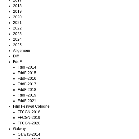
2017
2018
2019
2020
2021
2022
2023
2024
2025
Allgemein
Diff
FddF
FddF-2014
FddF-2015
FddF-2016
FddF-2017
FddF-2018
FddF-2019
FddF-2021
Film Festival Cologne
FFCGN-2018
FFCGN-2019
FFCGN-2020
Galway
Galway-2014