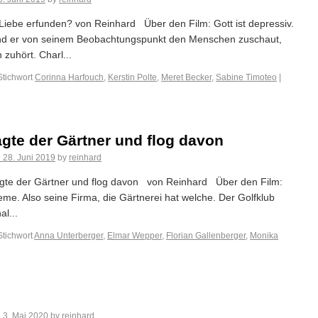
ie Liebe erfunden? von Reinhard Über den Film: Gott ist depressiv.
end er von seinem Beobachtungspunkt den Menschen zuschaut,
uhört. Charl...
Stichwort
Corinna Harfouch
,
Kerstin Polte
,
Meret Becker
,
Sabine Timoteo
|
agte der Gärtner und flog davon
e
28. Juni 2019
by
reinhard
, sagte der Gärtner und flog davon von Reinhard Über den Film:
me. Also seine Firma, die Gärtnerei hat welche. Der Golfklub
al...
Stichwort
Anna Unterberger
,
Elmar Wepper
,
Florian Gallenberger
,
Monika
e
3. Mai 2020
by
reinhard