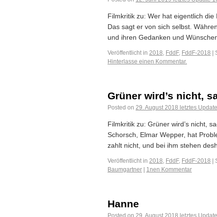
Filmkritik zu: Wer hat eigentlich d
Das sagt er von sich selbst. Währ
und ihren Gedanken und Wünschen z
Veröffentlicht in
2018
,
FddF
,
FddF-2018
|
Hinterlasse einen Kommentar.
Grüner wird’s nicht, s
Posted on
29. August 2018
letztes Updat
Filmkritik zu: Grüner wird’s nicht
Schorsch, Elmar Wepper, hat Proble
zahlt nicht, und bei ihm stehen desh
Veröffentlicht in
2018
,
FddF
,
FddF-2018
|
Baumgartner
|
1nen Kommentar
Hanne
Posted on
29. August 2018
letztes Updat