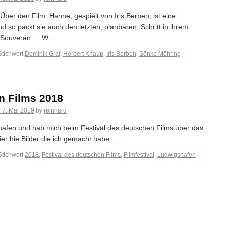
ber den Film: Hanne, gespielt von Iris Berben, ist eine
 so packt sie auch den letzten, planbaren, Schritt in ihrem
. Souverän … W...
Stichwort
Dominik Graf
,
Herbert Knaup
,
Iris Berben
,
Sönke Möhring
|
n Films 2018
e
7. Mai 2019
by
reinhard
hafen und hab mich beim Festival des deutschen Films über das
ier hie Bilder die ich gemacht habe. ...
Stichwort
2018
,
Festival des deutschen Films
,
Filmfestival
,
Ludwigshafen
|