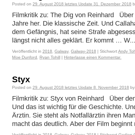
Posted on
29. August 2018
letztes Update
31. Dezember 2018
b
Filmkritik zu: The Dig von Reinhard Über d
Jahre her. Die klassische Zeit. Und Call
dem Gefängnis, hat seine Strafe abgesess
längst nicht alles geklärt. Er kommt … W..
Veröffentlicht in
2018
,
Galway
,
Galway-2018
|
Stichwort
Andy Tohi
Moe Dunford
,
Ryan Tohill
|
Hinterlasse einen Kommentar.
Styx
Posted on
29. August 2018
letztes Update
8. November 2018
by
Filmkritik zu: Styx von Reinhard Über den 
Und das ist wichtig für die Geschichte. Un
Ärztin. Sie steht als Notfallärztin ihren 
macht das deutlich. Aber der Film beginnt m
Veröffentlicht in
2018
,
Galway
,
Galway-2018
|
Stichwort
Gedion 