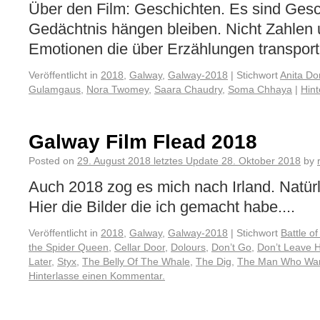
Über den Film: Geschichten. Es sind Gesc
Gedächtnis hängen bleiben. Nicht Zahlen
Emotionen die über Erzählungen transporti
Veröffentlicht in
2018
,
Galway
,
Galway-2018
|
Stichwort
Anita Do
Gulamgaus
,
Nora Twomey
,
Saara Chaudry
,
Soma Chhaya
|
Hin
Galway Film Flead 2018
Posted on
29. August 2018
letztes Update
28. Oktober 2018
by
Auch 2018 zog es mich nach Irland. Natürlic
Hier die Bilder die ich gemacht habe....
Veröffentlicht in
2018
,
Galway
,
Galway-2018
|
Stichwort
Battle o
the Spider Queen
,
Cellar Door
,
Dolours
,
Don’t Go
,
Don’t Leave
Later
,
Styx
,
The Belly Of The Whale
,
The Dig
,
The Man Who Want
Hinterlasse einen Kommentar.