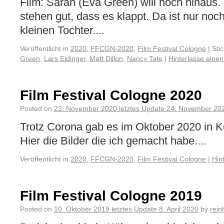
Film: Sarah (Eva Green) will hoch hinaus
stehen gut, dass es klappt. Da ist nur noc
kleinen Tochter....
Veröffentlicht in
2020
,
FFCGN-2020
,
Film Festival Cologne
|
Sti
Green
,
Lars Eidinger
,
Matt Dillon
,
Nancy Tate
|
Hinterlasse eine
Film Festival Cologne 2020
Posted on
23. November 2020
letztes Update
24. November 20
Trotz Corona gab es im Oktober 2020 in Kö
Hier die Bilder die ich gemacht habe....
Veröffentlicht in
2020
,
FFCGN-2020
,
Film Festival Cologne
|
Hin
Film Festival Cologne 2019
Posted on
10. Oktober 2019
letztes Update
8. April 2020
by
rein