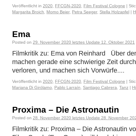
Veröffentlicht in
2020
,
FFCGN-2020
,
Film Festival Cologne
|
Sti
Margarita Broich
,
Momo Beier
,
Petra Seeger
,
Stella Holzapfel
|
H
Ema
Posted on
29. November 2020
letztes Update
12. Oktober 2021
Filmkritik zu: Ema von Reinhard Über de
machen gerade eine schwierige Zeit durch
verloren, und machen sich Vorwürfe....
Veröffentlicht in
2020
,
FFCGN-2020
,
Film Festival Cologne
|
Sti
Mariana Di Girólamo
,
Pablo Larraín
,
Santiago Cabrera
,
Tanz
|
H
Proxima – Die Astronautin
Posted on
28. November 2020
letztes Update
28. November 20
Filmkritik zu: Proxima – Die Astronautin