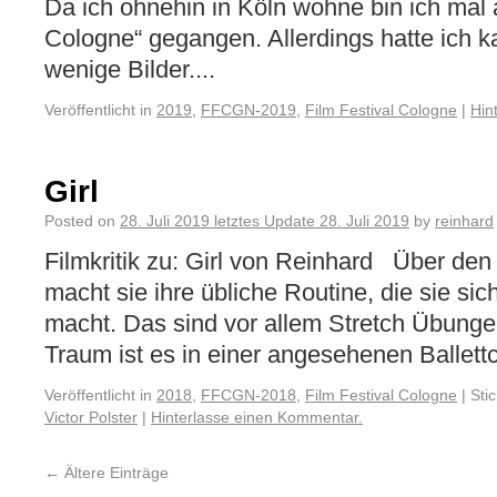
Da ich ohnehin in Köln wohne bin ich mal a
Cologne“ gegangen. Allerdings hatte ich k
wenige Bilder....
Veröffentlicht in
2019
,
FFCGN-2019
,
Film Festival Cologne
|
Hin
Girl
Posted on
28. Juli 2019
letztes Update
28. Juli 2019
by
reinhard
Filmkritik zu: Girl von Reinhard Über den 
macht sie ihre übliche Routine, die sie si
macht. Das sind vor allem Stretch Übunge
Traum ist es in einer angesehenen Ballett
Veröffentlicht in
2018
,
FFCGN-2018
,
Film Festival Cologne
|
Sti
Victor Polster
|
Hinterlasse einen Kommentar.
←
Ältere Einträge