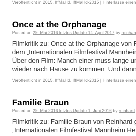
Veröffentlicht in
2015
,
IffMaHd
,
IffMaHd-2015
|
Hinterlasse eine
Once at the Orphanage
Posted on
29. Mai 2016
letztes Update
14. April 2017
by
reinhar
Filmkritik zu: Once at the Orphanage von
dem „Internationalen Filmfestival Mannh
Über den Film: Manch einer muss lange u
wieder nach Hause zu kommen. Und dann i
Veröffentlicht in
2015
,
IffMaHd
,
IffMaHd-2015
|
Hinterlasse eine
Familie Braun
Posted on
29. Mai 2016
letztes Update
1. Juni 2016
by
reinhard
Filmkritik zu: Familie Braun von Reinhar
„Internationalen Filmfestival Mannheim H