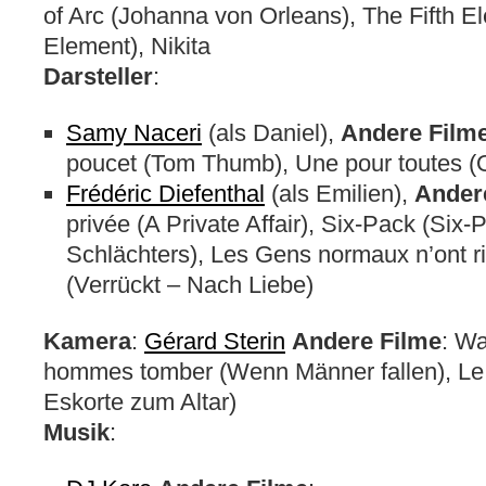
of Arc (Johanna von Orleans), The Fifth E
Element), Nikita
Darsteller
:
Samy Naceri
(als Daniel),
Andere Film
poucet (Tom Thumb), Une pour toutes (O
Frédéric Diefenthal
(als Emilien),
Ander
privée (A Private Affair), Six-Pack (Six
Schlächters), Les Gens normaux n’ont r
(Verrückt – Nach Liebe)
Kamera
:
Gérard Sterin
Andere Filme
: Wa
hommes tomber (Wenn Männer fallen), Le 
Eskorte zum Altar)
Musik
: