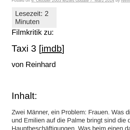
Posted on
6. Oktober 2003
letztes Update
7. März 2014
by
rein
Filmkritik zu:
Taxi 3
[
imdb
]
von Reinhard
Inhalt:
Zwei Männer, ein Problem: Frauen. Was d
und Emilien auf die Palme bringt sind die 
Hauptbeschäftigungen. Was beim einen d