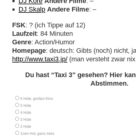
DJ Kore
Andere Filme
: –
DJ Skalp
Andere Filme
: –
FSK
: ? (ich Tippe auf 12)
Laufzeit
: 84 Minuten
Genre
: Action/Humor
Homepage
: deutsch: Gibts (noch) nicht, j
http://www.taxi3.jp/
(man versteht zwar nix 
Du hast “Taxi 3” gesehen? Hier kan
Abstimmen.
6 Hüte, großes Kino
5 Hüte
4 Hüte
3 Hüte
2 Hüte
1nen Hut, ganz mies