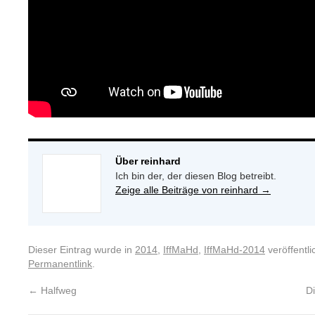
Über reinhard
Ich bin der, der diesen Blog betreibt.
Zeige alle Beiträge von reinhard
→
Dieser Eintrag wurde in
2014
,
IffMaHd
,
IffMaHd-2014
veröffentli
Permanentlink
.
←
Halfweg
D