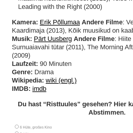
Leading with the Right (2000)
Kamera:
Erik Põllumaa
Andere Filme
: V
Kaardimaja (2013), Kõik muusikud on kaa
Musik:
Pärt Uusberg
Andere Filme
: Hiit
Surnuaiavahi tütar (2011), The Morning Aft
(2009)
Laufzeit:
90 Minuten
Genre:
Drama
Wikipedia:
wiki (engl.)
IMDB:
imdb
Du hast “Risttuules” gesehen? Hier k
Abstimmen.
6 Hüte, großes Kino