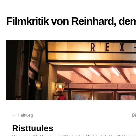
Filmkritik von Reinhard, d
←
Halfweg
D
Risttuules