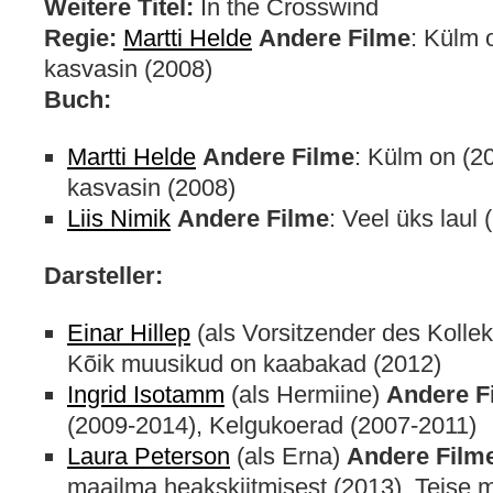
Weitere Titel:
In the Crosswind
Regie:
Martti Helde
Andere Filme
: Külm 
kasvasin (2008)
Buch:
Martti Helde
Andere Filme
: Külm on (2
kasvasin (2008)
Liis Nimik
Andere Filme
: Veel üks laul 
Darsteller:
Einar Hillep
(als Vorsitzender des Kollek
Kõik muusikud on kaabakad (2012)
Ingrid Isotamm
(als Hermiine)
Andere F
(2009-2014), Kelgukoerad (2007-2011)
Laura Peterson
(als Erna)
Andere Film
maailma heakskiitmisest (2013), Teise 