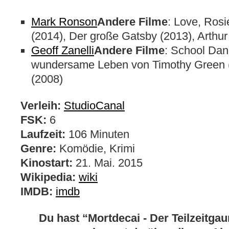
Mark Ronson
Andere Filme
: Love, Rosi
(2014), Der große Gatsby (2013), Arthur
Geoff Zanelli
Andere Filme
: School Dan
wundersame Leben von Timothy Green (
(2008)
Verleih:
StudioCanal
FSK:
6
Laufzeit:
106 Minuten
Genre:
Komödie, Krimi
Kinostart:
21. Mai. 2015
Wikipedia:
wiki
IMDB:
imdb
Du hast “Mortdecai - Der Teilzeitga