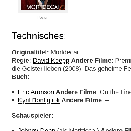
Poster
Technisches:
Originaltitel:
Mortdecai
Regie:
David Koepp
Andere Filme
: Prem
die Geister lieben (2008), Das geheime Fe
Buch:
Eric Aronson
Andere Filme
: On the Lin
Kyril Bonfiglioli
Andere Filme
: –
Schauspieler:
Johnny Depp
(als Mortdecai)
Andere Fi