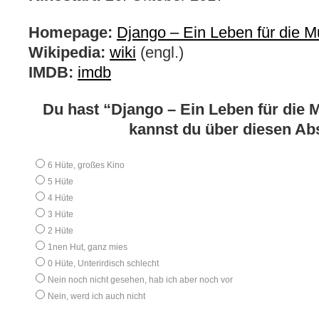
Homepage:
Django – Ein Leben für die M
Wikipedia:
wiki
(engl.)
IMDB:
imdb
Du hast “Django – Ein Leben für die 
kannst du über diesen A
6 Hüte, großes Kino
5 Hüte
4 Hüte
3 Hüte
2 Hüte
1nen Hut, ganz mies
0 Hüte, Unterirdisch schlecht
Nein noch nicht gesehen, hab ich aber noch vor
Nein, werd ich auch nicht