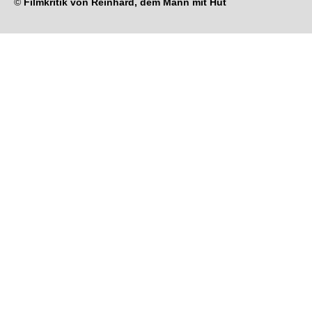
©
Filmkritik von Reinhard, dem Mann mit Hut