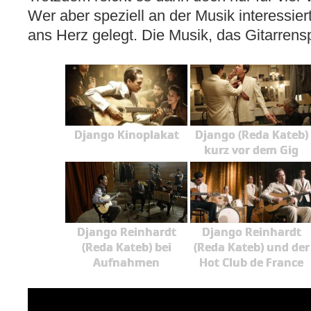
Wer aber speziell an der Musik interessiert
ans Herz gelegt. Die Musik, das Gitarrensp
Django Kinoplakat
Django (Reda Kateb)
kurz vor dem Gig
Django Reinhardt
Django Reinhardt
(Reda Kateb) bei
(Reda Kateb) und der
Aufnahmen
Hot Club de France