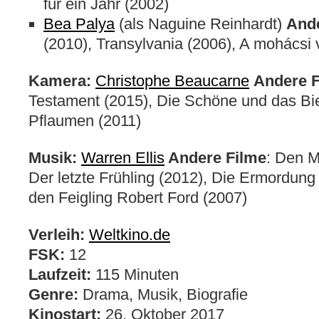
für ein Jahr (2002)
Bea Palya
(als Naguine Reinhardt)
Ande
(2010), Transylvania (2006), A mohácsi 
Kamera:
Christophe Beaucarne
Andere F
Testament (2015), Die Schöne und das Bie
Pflaumen (2011)
Musik:
Warren Ellis
Andere Filme
: Den M
Der letzte Frühling (2012), Die Ermordun
den Feigling Robert Ford (2007)
Verleih:
Weltkino.de
FSK:
12
Laufzeit:
115 Minuten
Genre:
Drama, Musik, Biografie
Kinostart:
26. Oktober 2017