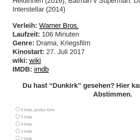
Heldinnen (2016), Batman v Superman: Da
Interstellar (2014)
Verleih:
Warner Bros.
Laufzeit:
106 Minuten
Genre:
Drama, Kriegsfilm
Kinostart:
27. Juli 2017
wiki:
wiki
IMDB:
imdb
Du hast “Dunkirk” gesehen? Hier ka
Abstimmen.
6 Hüte, großes Kino
5 Hüte
4 Hüte
3 Hüte
2 Hüte