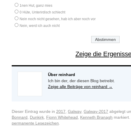
1nen Hut, ganz mies
0 Hüte, Unterirdisch schlecht
Nein noch nicht gesehen, hab ich aber noch vor
Nein, werd ich auch nicht
Zeige die Ergeniss
Über reinhard
Ich bin der, der diesen Blog betreibt.
Zeige alle Beiträge von reinhard
→
Dieser Eintrag wurde in
2017
,
Galway
,
Galway-2017
abgelegt u
Bonnard
,
Dunkirk
,
Fionn Whitehead
,
Kenneth Branagh
markiert.
permanente Lesezeichen
.