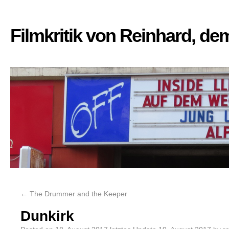
Filmkritik von Reinhard, d
←
The Drummer and the Keeper
Dunkirk