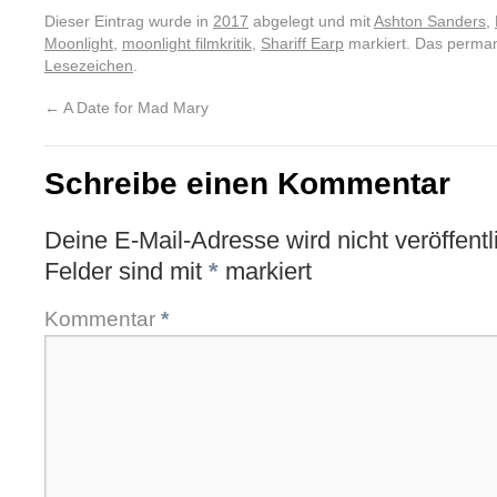
Dieser Eintrag wurde in
2017
abgelegt und mit
Ashton Sanders
,
Moonlight
,
moonlight filmkritik
,
Shariff Earp
markiert. Das perman
Lesezeichen
.
←
A Date for Mad Mary
Schreibe einen Kommentar
Deine E-Mail-Adresse wird nicht veröffentli
Felder sind mit
*
markiert
Kommentar
*