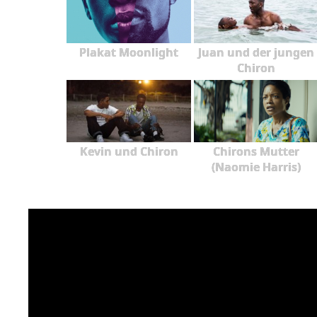
Plakat Moonlight
Juan und der jungen
Chiron
Kevin und Chiron
Chirons Mutter
(Naomie Harris)