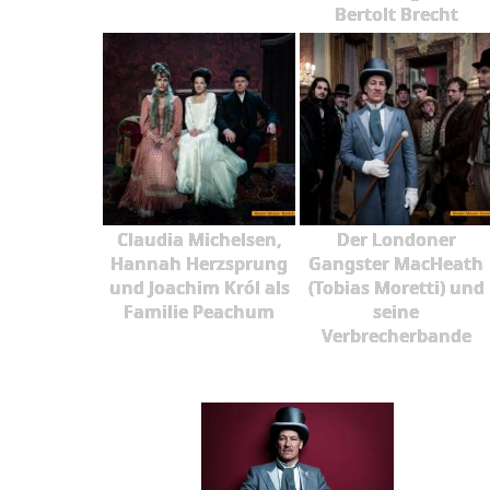
Bertolt Brecht
Claudia Michelsen,
Der Londoner
Hannah Herzsprung
Gangster MacHeath
und Joachim Król als
(Tobias Moretti) und
Familie Peachum
seine
Verbrecherbande