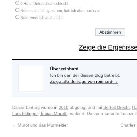
0 Hüte, Unterirdisch schlecht
Nein noch nicht gesehen, hab ich aber noch vor
Nein, werd ich auch nicht
Zeige die Ergeniss
Über reinhard
Ich bin der, der diesen Blog betreibt.
Zeige alle Beiträge von reinhard
→
Dieser Eintrag wurde in
2018
abgelegt und mit
Bertolt Brecht
,
Ha
Lars Eidinger
,
Tobias Moretti
markiert. Das permanente Lesezeic
←
Murot und das Murmeltier
Charles