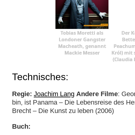
Tobias Moretti als
Der K
Londoner Gangster
Bette
Macheath, genannt
Peachum
Mackie Messer
Król) mit
(Claudia 
Technisches:
Regie:
Joachim Lang
Andere Filme
: Geo
bin, ist Panama – Die Lebensreise des He
Brecht – Die Kunst zu leben (2006)
Buch: