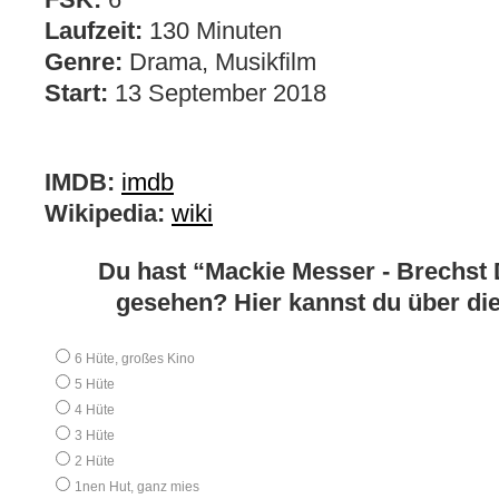
Laufzeit:
130 Minuten
Genre:
Drama, Musikfilm
Start:
13 September 2018
IMDB:
imdb
Wikipedia:
wiki
Du hast “Mackie Messer - Brechst 
gesehen? Hier kannst du über d
6 Hüte, großes Kino
5 Hüte
4 Hüte
3 Hüte
2 Hüte
1nen Hut, ganz mies