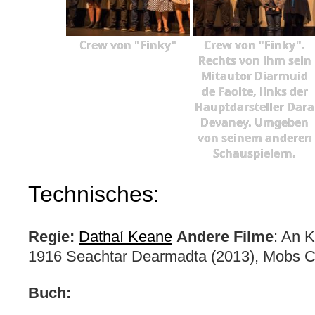
Crew von "Finky"
Crew von "Finky".
Rechts von ihm sein
Mitautor Diarmuid
de Faoite, links der
Hauptdarsteller Dara
Devaney. Umgeben
von seinem anderen
Schauspielern.
Technisches:
Regie:
Dathaí Keane
Andere Filme
: An 
1916 Seachtar Dearmadta (2013), Mobs 
Buch: