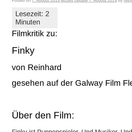
Posted on
7. August 2019
letztes Update
7. August 2019
by
rein
Filmkritik zu:
Finky
von Reinhard
gesehen auf der Galway Film F
Über den Film:
Finky ist Puppenspieler. Und Musiker. Und