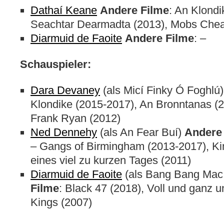
Dathaí Keane
Andere Filme
: An Klond
Seachtar Dearmadta (2013), Mobs Chea
Diarmuid de Faoite
Andere Filme
: –
Schauspieler:
Dara Devaney
(als Micí Finky Ó Foghlú
Klondike (2015-2017), An Bronntanas (
Frank Ryan (2012)
Ned Dennehy
(als An Fear Buí)
Andere
– Gangs of Birmingham (2013-2017), Ki
eines viel zu kurzen Tages (2011)
Diarmuid de Faoite
(als Bang Bang Ma
Filme
: Black 47 (2018), Voll und ganz u
Kings (2007)