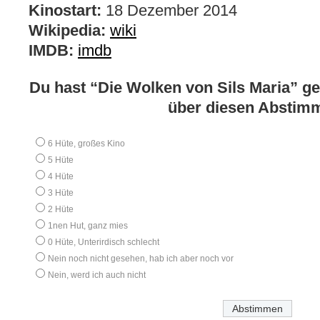
Kinostart:
18 Dezember 2014
Wikipedia:
wiki
IMDB:
imdb
Du hast “Die Wolken von Sils Maria” g
über diesen Abstim
6 Hüte, großes Kino
5 Hüte
4 Hüte
3 Hüte
2 Hüte
1nen Hut, ganz mies
0 Hüte, Unterirdisch schlecht
Nein noch nicht gesehen, hab ich aber noch vor
Nein, werd ich auch nicht