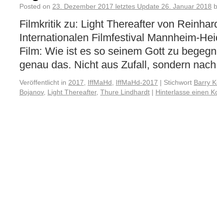
Posted on
23. Dezember 2017
letztes Update
26. Januar 2018
Filmkritik zu: Light Thereafter von Reinh
Internationalen Filmfestival Mannheim-H
Film: Wie ist es so seinem Gott zu begegn
genau das. Nicht aus Zufall, sondern nach
Veröffentlicht in
2017
,
IffMaHd
,
IffMaHd-2017
|
Stichwort
Barry 
Bojanov
,
Light Thereafter
,
Thure Lindhardt
|
Hinterlasse einen 