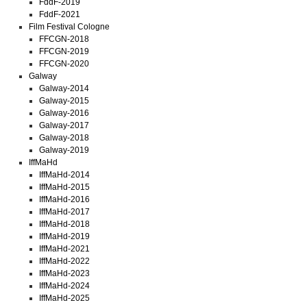
FddF-2019
FddF-2021
Film Festival Cologne
FFCGN-2018
FFCGN-2019
FFCGN-2020
Galway
Galway-2014
Galway-2015
Galway-2016
Galway-2017
Galway-2018
Galway-2019
IffMaHd
IffMaHd-2014
IffMaHd-2015
IffMaHd-2016
IffMaHd-2017
IffMaHd-2018
IffMaHd-2019
IffMaHd-2021
IffMaHd-2022
IffMaHd-2023
IffMaHd-2024
IffMaHd-2025