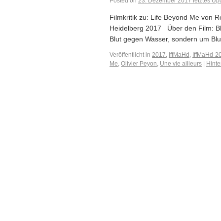
Posted on
23. Dezember 2017
letztes Up
Filmkritik zu: Life Beyond Me von 
Heidelberg 2017 Über den Film: Blu
Blut gegen Wasser, sondern um Blut
Veröffentlicht in
2017
,
IffMaHd
,
IffMaHd-2
Me
,
Olivier Peyon
,
Une vie ailleurs
|
Hinte