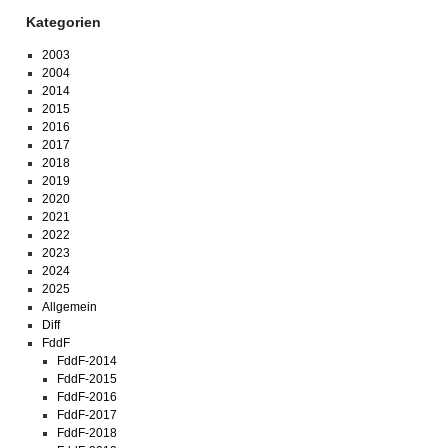
Kategorien
2003
2004
2014
2015
2016
2017
2018
2019
2020
2021
2022
2023
2024
2025
Allgemein
Diff
FddF
FddF-2014
FddF-2015
FddF-2016
FddF-2017
FddF-2018