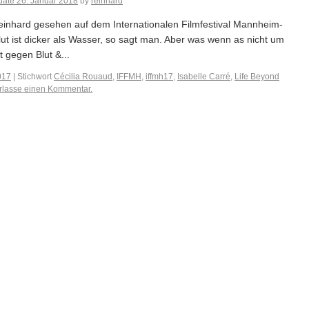
date
26. Januar 2018
by
reinhard
Reinhard gesehen auf dem Internationalen Filmfestival Mannheim-
t ist dicker als Wasser, so sagt man. Aber was wenn as nicht um
 gegen Blut &...
017
|
Stichwort
Cécilia Rouaud
,
IFFMH
,
iffmh17
,
Isabelle Carré
,
Life Beyond
rlasse einen Kommentar.