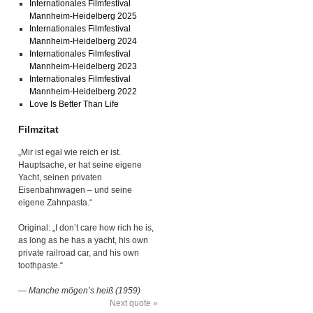
Internationales Filmfestival
Mannheim-Heidelberg 2025
Internationales Filmfestival
Mannheim-Heidelberg 2024
Internationales Filmfestival
Mannheim-Heidelberg 2023
Internationales Filmfestival
Mannheim-Heidelberg 2022
Love Is Better Than Life
Filmzitat
„Mir ist egal wie reich er ist.
Hauptsache, er hat seine eigene
Yacht, seinen privaten
Eisenbahnwagen – und seine
eigene Zahnpasta.“
Original: „I don’t care how rich he is,
as long as he has a yacht, his own
private railroad car, and his own
toothpaste.“
—
Manche mögen’s heiß (1959)
Next quote »