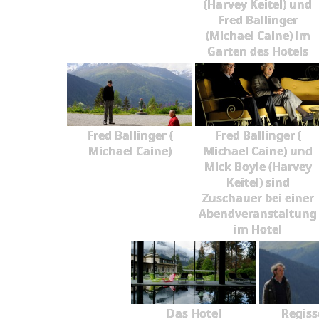
(Harvey Keitel) und
Fred Ballinger
(Michael Caine) im
Garten des Hotels
Fred Ballinger (
Fred Ballinger (
Michael Caine)
Michael Caine) und
Mick Boyle (Harvey
Keitel) sind
Zuschauer bei einer
Abendveranstaltung
im Hotel
Das Hotel
Regiss