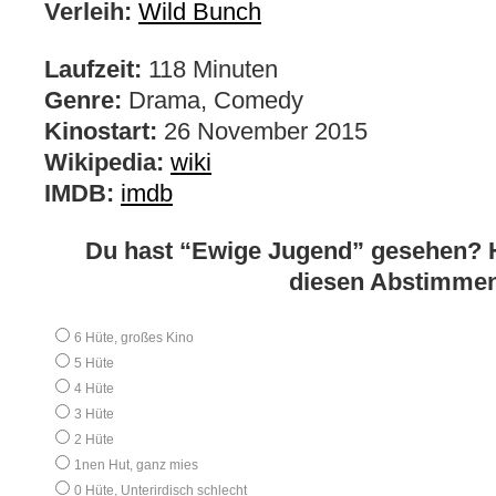
Verleih:
Wild Bunch
Laufzeit:
118 Minuten
Genre:
Drama, Comedy
Kinostart:
26 November 2015
Wikipedia:
wiki
IMDB:
imdb
Du hast “Ewige Jugend” gesehen? H
diesen Abstimmen
6 Hüte, großes Kino
5 Hüte
4 Hüte
3 Hüte
2 Hüte
1nen Hut, ganz mies
0 Hüte, Unterirdisch schlecht