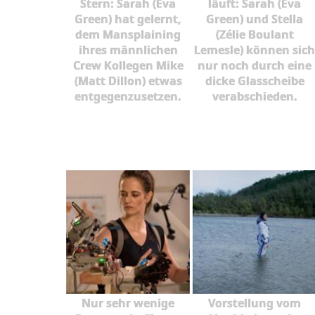
Stern: Sarah (Eva
läuft: Sarah (Eva
Green) hat gelernt,
Green) und Stella
dem Mansplaining
(Zélie Boulant
ihres männlichen
Lemesle) können sich
Crew Kollegen Mike
nur noch durch eine
(Matt Dillon) etwas
dicke Glasscheibe
entgegenzusetzen.
verabschieden.
Nur sehr wenige
Vorstellung vom