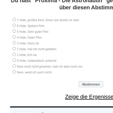
Du hast “Proxima - Die Astronautin” g
über diesen Abstim
7 Hüte, großes Kino, Einer von dreien im Jahr
6 Hüte, Spitzen Film
5 Hüte, Sehr guter Film
4 Hüte, Guter Film
3 Hüte, Ganz ok
2 Hüte, Hat mir nicht gefallen
1 Hüte, Ach ne
0 Hüte, Unterirdisch schlecht
Nein noch nicht gesehen, hab ich aber noch vor
Nein, werd ich auch nicht
Zeige die Ergeniss