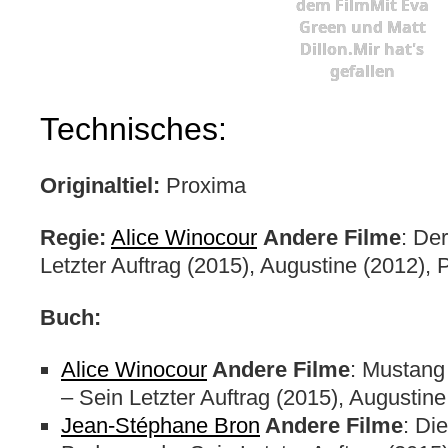
dem FilmMit Eva
Green und Matt
Dillon.Mir hat's
gefallen
Technisches:
Originaltiel:
Proxima
Regie:
Alice Winocour
Andere Filme
: De
Letzter Auftrag (2015), Augustine (2012),
Buch:
Alice Winocour
Andere Filme
: Mustang
– Sein Letzter Auftrag (2015), Augustine
Jean-Stéphane Bron
Andere Filme
: Di