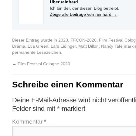
Über reinhard
Ich bin der, der diesen Blog betreibt.
Zeige alle Beiträge von reinhard
→
Dieser Eintrag wurde in
2020
,
FFCGN-2020
,
Film Festival Colo
Drama
,
Eva Green
,
Lars Eidinger
,
Matt Dillon
,
Nancy Tate
markie
permanente Lesezeichen
.
←
Film Festival Cologne 2020
Schreibe einen Kommentar
Deine E-Mail-Adresse wird nicht veröffentli
Felder sind mit
*
markiert
Kommentar
*