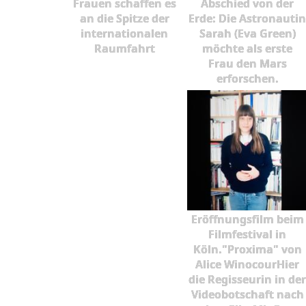
Frauen schaffen es
Abschied von der
an die Spitze der
Erde: Die Astronautin
internationalen
Sarah (Eva Green)
Raumfahrt
möchte als erste
Frau den Mars
erforschen.
Eröffnungsfilm beim
Filmfestival in
Köln."Proxima" von
Alice WinocourHier
die Regisseurin in der
Videobotschaft nach