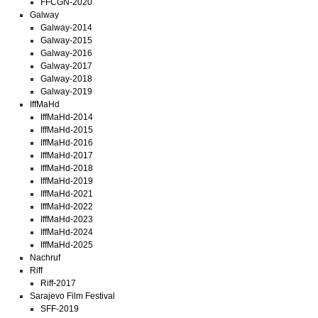
FFCGN-2020
Galway
Galway-2014
Galway-2015
Galway-2016
Galway-2017
Galway-2018
Galway-2019
IffMaHd
IffMaHd-2014
IffMaHd-2015
IffMaHd-2016
IffMaHd-2017
IffMaHd-2018
IffMaHd-2019
IffMaHd-2021
IffMaHd-2022
IffMaHd-2023
IffMaHd-2024
IffMaHd-2025
Nachruf
Riff
Riff-2017
Sarajevo Film Festival
SFF-2019