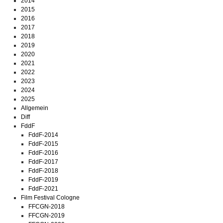
2014
2015
2016
2017
2018
2019
2020
2021
2022
2023
2024
2025
Allgemein
Diff
FddF
FddF-2014
FddF-2015
FddF-2016
FddF-2017
FddF-2018
FddF-2019
FddF-2021
Film Festival Cologne
FFCGN-2018
FFCGN-2019