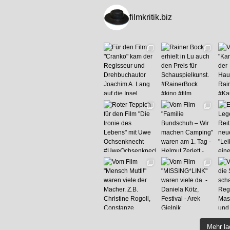
filmkritik.biz
Mehr l