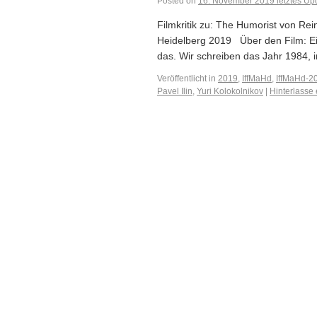
Posted on
16. November 2019
letztes Up
Filmkritik zu: The Humorist von Re
Heidelberg 2019 Über den Film: Ein 
das. Wir schreiben das Jahr 1984, i
Veröffentlicht in
2019
,
IffMaHd
,
IffMaHd-2
Pavel Ilin
,
Yuri Kolokolnikov
|
Hinterlasse