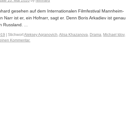
date
10. Mai 2020
by
reinhard
inhard gesehen auf dem Internationalen Filmfestival Mannheim-
Narr ist er, ein Hofnarr, sagt er. Denn Boris Arkadiev ist genau
n Russland. ...
019
|
Stichwort
Aleksey Agranovich
,
Alisa Khazanova
,
Drama
,
Michael Idov
,
 einen Kommentar.