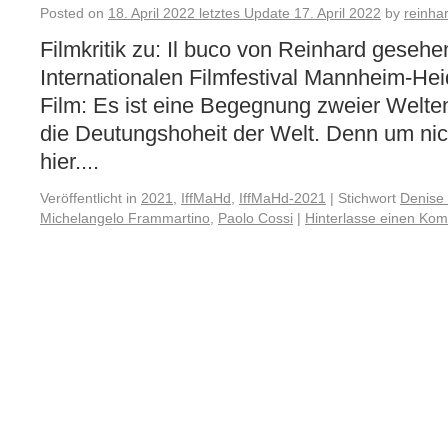
Posted on
18. April 2022
letztes Update
17. April 2022
by
reinha
Filmkritik zu: Il buco von Reinhard geseh
Internationalen Filmfestival Mannheim-H
Film: Es ist eine Begegnung zweier Welte
die Deutungshoheit der Welt. Denn um nic
hier....
Veröffentlicht in
2021
,
IffMaHd
,
IffMaHd-2021
|
Stichwort
Denise
Michelangelo Frammartino
,
Paolo Cossi
|
Hinterlasse einen Ko