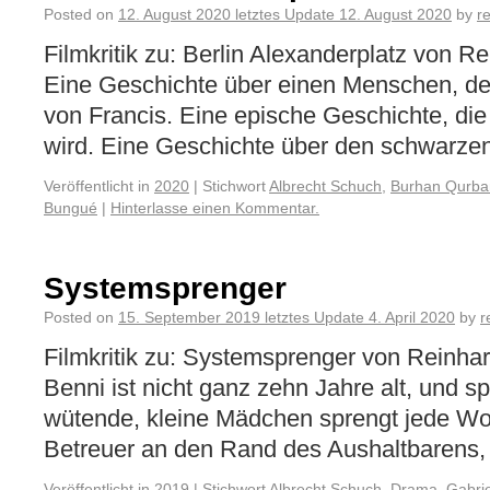
Posted on
12. August 2020
letztes Update
12. August 2020
by
r
Filmkritik zu: Berlin Alexanderplatz von 
Eine Geschichte über einen Menschen, den
von Francis. Eine epische Geschichte, die 
wird. Eine Geschichte über den schwarzen
Veröffentlicht in
2020
|
Stichwort
Albrecht Schuch
,
Burhan Qurba
Bungué
|
Hinterlasse einen Kommentar.
Systemsprenger
Posted on
15. September 2019
letztes Update
4. April 2020
by
r
Filmkritik zu: Systemsprenger von Reinha
Benni ist nicht ganz zehn Jahre alt, und 
wütende, kleine Mädchen sprengt jede Wo
Betreuer an den Rand des Aushaltbarens, 
Veröffentlicht in
2019
|
Stichwort
Albrecht Schuch
,
Drama
,
Gabri