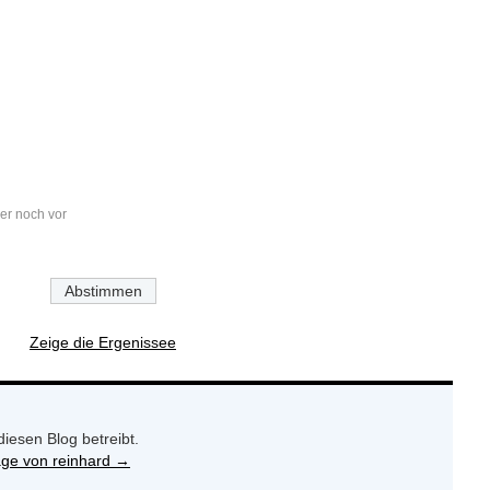
er noch vor
Zeige die Ergenissee
 diesen Blog betreibt.
räge von reinhard
→