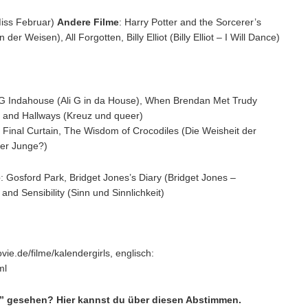
Miss Februar)
Andere Filme
: Harry Potter and the Sorcerer’s
der Weisen), All Forgotten, Billy Elliot (Billy Elliot – I Will Dance)
i G Indahouse (Ali G in da House), When Brendan Met Trudy
s and Hallways (Kreuz und queer)
 Final Curtain, The Wisdom of Crocodiles (Die Weisheit der
ser Junge?)
e
: Gosford Park, Bridget Jones’s Diary (Bridget Jones –
nd Sensibility (Sinn und Sinnlichkeit)
ie.de/filme/kalendergirls, englisch:
ml
s” gesehen? Hier kannst du über diesen Abstimmen.