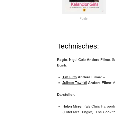
Poster
Technisches:
Regie
:
Nigel Cole
Andere Filme
: S
Buch
:
Tim Firth
Andere Filme
: –
Juliette Towhidi
Andere Filme
: 
Darsteller:
Helen Mirren
(als Chris Harper/
(Tötet Mrs. Tingle!), The Cook t