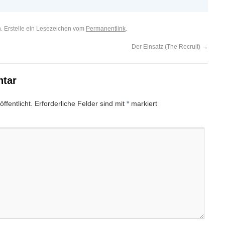
h. Erstelle ein Lesezeichen vom
Permanentlink
.
Der Einsatz (The Recruit)
→
ntar
ffentlicht.
Erforderliche Felder sind mit
*
markiert