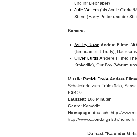
und ihr Liebhaber)
Julie Walters
(als Annie Clarke/
Stone (Harry Potter und der Stein 
Kamera:
Ashley Rowe
Andere Filme
: Al
(Brendan trifft Trudy), Bedroom
Oliver Curtis
Andere Filme
: The
Krokodile), Our Boy (Warum un
Musik:
Patrick Doyle
Andere Film
Schokolade zum Frühstück), Sense a
FSK:
0
Laufzeit:
108 Minuten
Genre:
Komödie
Homepage:
deutsch: http://www.mov
http://www.calendargirls.tv/home.ht
Du hast “Kalender Girl