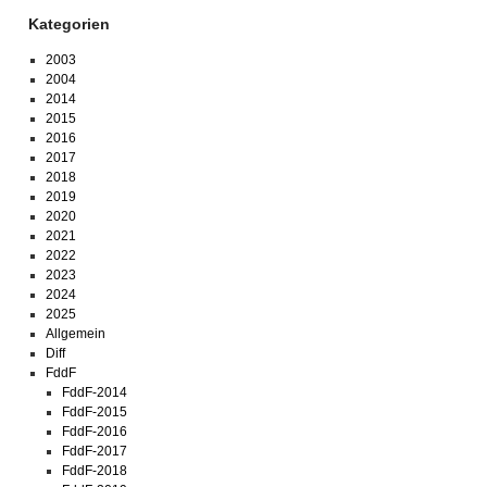
Kategorien
2003
2004
2014
2015
2016
2017
2018
2019
2020
2021
2022
2023
2024
2025
Allgemein
Diff
FddF
FddF-2014
FddF-2015
FddF-2016
FddF-2017
FddF-2018