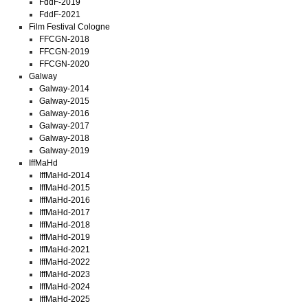
FddF-2019
FddF-2021
Film Festival Cologne
FFCGN-2018
FFCGN-2019
FFCGN-2020
Galway
Galway-2014
Galway-2015
Galway-2016
Galway-2017
Galway-2018
Galway-2019
IffMaHd
IffMaHd-2014
IffMaHd-2015
IffMaHd-2016
IffMaHd-2017
IffMaHd-2018
IffMaHd-2019
IffMaHd-2021
IffMaHd-2022
IffMaHd-2023
IffMaHd-2024
IffMaHd-2025