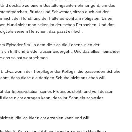
nn. Und deshalb zu einem Bestattungsunternehmer geht, um das
tatterpärchen, Bruder und Schwester, sitzen auch auf der
ur nicht der Hund, und der hätte es wohl am nötigsten. Einen
hen Hund sieht man selten im deutschen Fernsehen. Und das
olgt als seinem Herrchen, das passt einfach.
sem Episodenfilm. In dem die sich die Lebenslinien der
sich trifft und wieder auseinandergeht. Und das alles ineinander
te das selbst wahrnehmen.
 Art. Etwa wenn der Tierpfleger der Kollegin die passenden Schuhe
 ahnt, dass diese die dortigen Schuhe nicht anziehen will.
f der Intensivstation seines Freundes steht, und von dessen
l diese nicht ertragen kann, dass ihr Sohn ein schwules
ten, die ich hier nicht erzählen kann und will.
le Musik. Klug eingesetzt und wunderbar in die Handlung