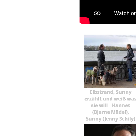
Elbstrand, Sunny
erzählt und weiß wa
sie will - Hannes
(Bjarne Mädel),
Sunny (Jenny Schily)