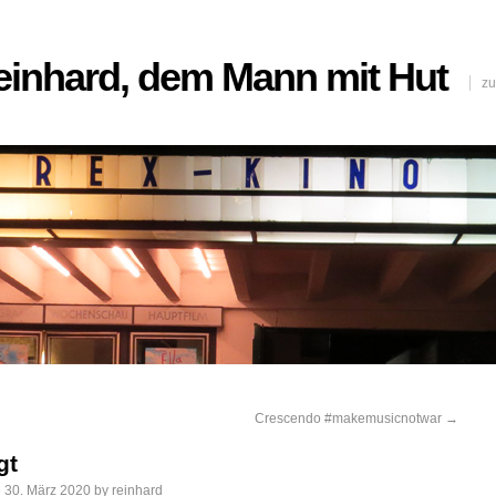
Reinhard, dem Mann mit Hut
zu
Crescendo #makemusicnotwar
→
gt
e
30. März 2020
by
reinhard