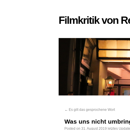
Filmkritik von 
←
Es gilt das gesprochene Wort
Was uns nicht umbrin
Posted on
31. August 2019
letztes Updat