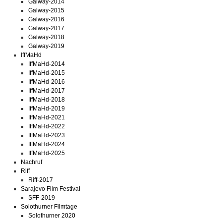
Galway-2014
Galway-2015
Galway-2016
Galway-2017
Galway-2018
Galway-2019
IffMaHd
IffMaHd-2014
IffMaHd-2015
IffMaHd-2016
IffMaHd-2017
IffMaHd-2018
IffMaHd-2019
IffMaHd-2021
IffMaHd-2022
IffMaHd-2023
IffMaHd-2024
IffMaHd-2025
Nachruf
Riff
Riff-2017
Sarajevo Film Festival
SFF-2019
Solothurner Filmtage
Solothurner 2020