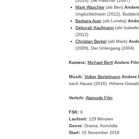
(2015), Die Fälscher (2007)
Mark Waschke
(als Ben)
Andere
Unglücklichsein (2012), Budden
Barbara Auer
(als Loretta)
Ande
Deborah Kaufmann
(als Isabell
(2012)
Christian Berkel
(als Mark)
Ande
(2009), Der Untergang (2004)
Kamera:
Michael Bertl
Andere Fil
Musik:
Volker Bertelmann
Andere 
nach Hause (2016), Höhere Gewalt
Verleih:
Alamode Film
FSK:
6
Laufzeit:
129 Minuten
Genre:
Drama, Komödie
Start:
15 November 2018