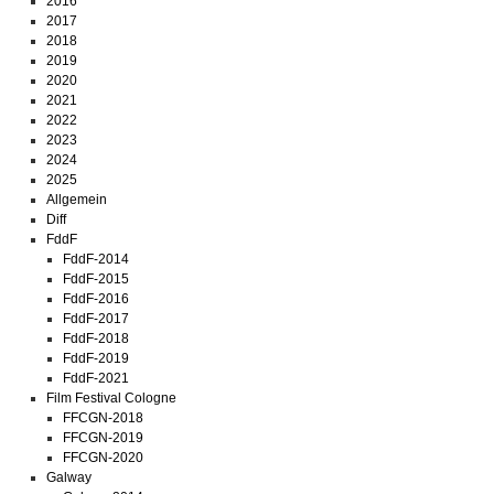
2016
2017
2018
2019
2020
2021
2022
2023
2024
2025
Allgemein
Diff
FddF
FddF-2014
FddF-2015
FddF-2016
FddF-2017
FddF-2018
FddF-2019
FddF-2021
Film Festival Cologne
FFCGN-2018
FFCGN-2019
FFCGN-2020
Galway