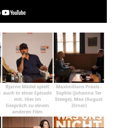
Bjarne Mädel spielt
Maximilians Praxis -
s
auch in einer Episode
Sophie (Johanna Ter
mit. Hier im
Steege), Max (August
Gespräch zu einem
Zirner)
anderen Film