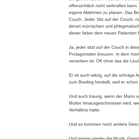
offensichtlich nicht verkraften ka
eigene Ablehnen zu planen. Das Bes
Couch. Jeder Sitz auf der Couch, n
derart mürrischen und phlegmatisc
dieser lieber dem neuen Patienten f
Ja, jeder sitzt auf der Couch in die
Protagonisten kreuzen. In dem man 
verwoben ist. Oft ohne das die Leu
Er ist auch witzig, auf die schräge
zum Bowling hinstellt, weil er schon
Und auch traurig, wenn der Mann au
Mutter hinausgeschmissen wird, wei
Verhältnis hatte.
Und es kommen noch andere Geschich
Und immer wieder die Musik. Genia